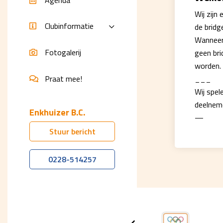
Wij zijn
Clubinformatie
de bridg
Wanneer 
Fotogalerij
geen bri
worden.
___
Praat mee!
Wij spel
deelnem
Enkhuizer B.C.
—
Stuur bericht
0228-514257