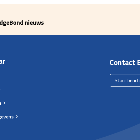
idgeBond nieuws
ar
Contact E
Stuur berich
n
gevens