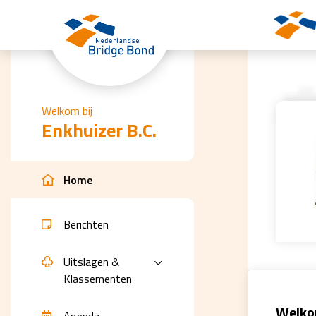
Skip to the main content
Welkom bij
Enkhuizer B.C.
Home
Berichten
Uitslagen &
Klassementen
Welkom
Agenda