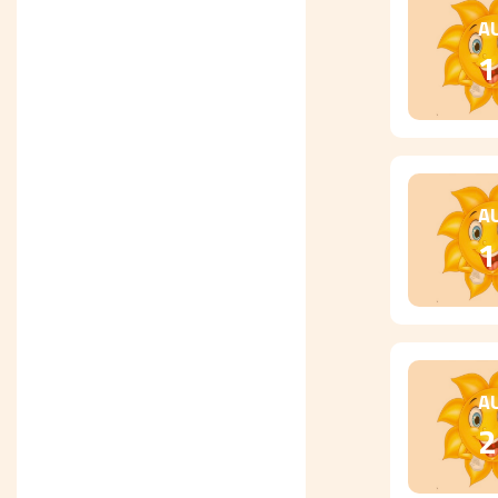
A
1
A
1
A
2